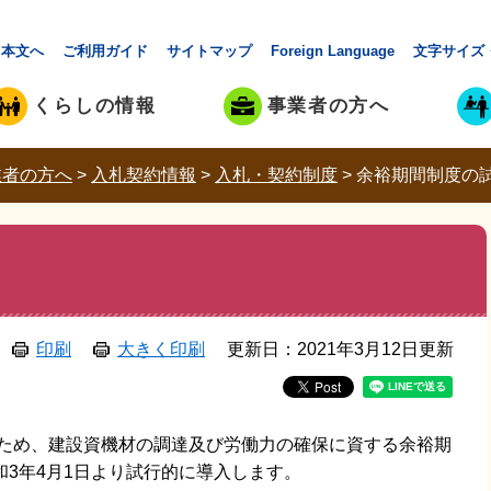
本文へ
ご利用ガイド
サイトマップ
Foreign Language
文字サイズ
くらしの情報
事業者の方へ
業者の方へ
>
入札契約情報
>
入札・契約制度
>
余裕期間制度の
印刷
大きく印刷
更新日：2021年3月12日更新
ため、建設資機材の調達及び労働力の確保に資する余裕期
3年4月1日より試行的に導入します。