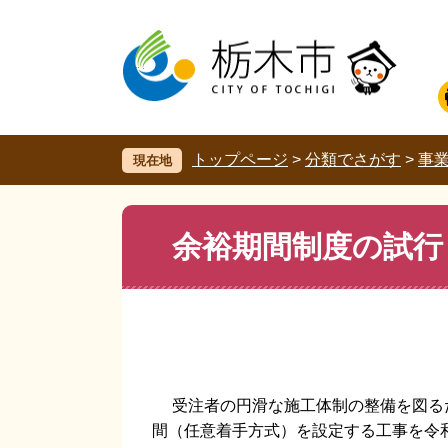
ペ
メ
ー
ニ
ジ
ュ
の
ー
先
を
頭
飛
で
ば
す。
し
トップページ
>
分類でさがす
>
事
現在地
て
本
文
本
余裕期間制度の試行
へ
文
受注者の円滑な施工体制の整備を図る
間（任意着手方式）を設定する工事を令和