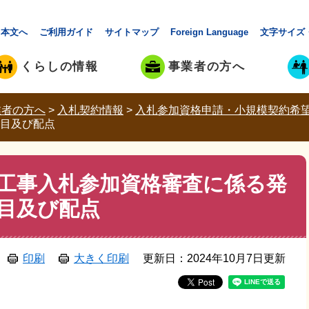
本文へ
ご利用ガイド
サイトマップ
Foreign Language
文字サイズ
くらしの情報
事業者の方へ
業者の方へ
>
入札契約情報
>
入札参加資格申請・小規模契約希
目及び配点
工事入札参加資格審査に係る発
目及び配点
印刷
大きく印刷
更新日：2024年10月7日更新