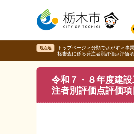
ペ
メ
ー
ニ
ジ
ュ
の
ー
先
を
頭
飛
で
ば
す。
し
トップページ
>
分類でさがす
>
事
現在地
て
格審査に係る発注者別評価点評価項
本
文
へ
本
令和７・８年度建設
文
注者別評価点評価項