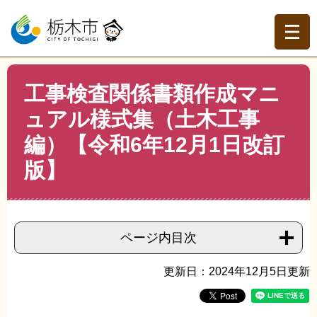
ペ
メ
ー
ニ
ジ
ュ
の
ー
先
を
現在地
本
頭
飛
工事検査関係書類作成マニ
文
トップページ
>
組織でさがす
>
契約検査課
>
工事検査関
で
ば
係書類作成マニュアル様式集（土木工事編）【令和6年12
ュアル様式集（土木工事
す。
し
月1日改訂版】
て
編）【令和6年12月1日改訂
本
文
版】
へ
ページ内目次
更新日：2024年12月5日更新