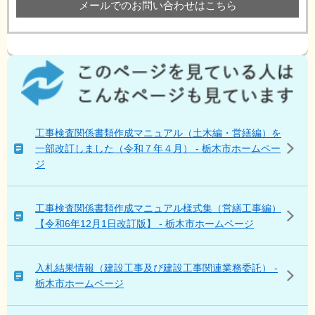
メールでのお問い合わせはこちら
こ
の
ペ
ー
ジ
工事検査関係書類作成マニュアル（土木編・営繕編）を
を
一部改訂しました（令和７年４月） - 栃木市ホームペー
見
ジ
て
い
る
工事検査関係書類作成マニュアル様式集（営繕工事編）
人
【令和6年12月1日改訂版】 - 栃木市ホームページ
は
こ
ん
入札結果情報（建設工事及び建設工事関連業務委託） -
な
栃木市ホームページ
ペ
ー