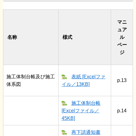
マニ
ュア
名称
様式
ル
ペー
ジ
施工体制台帳及び施工
表紙 [Excelファ
p.13
体系図
イル／13KB]
施工体制台帳
[Excelファイル／
p.14
45KB]
再下請通知書