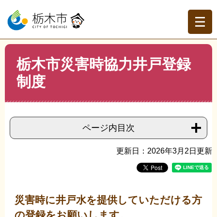
ペ
メ
ー
ニ
ジ
ュ
の
ー
先
を
現在地
本
頭
飛
栃木市災害時協力井戸登録
文
トップページ
>
分類でさがす
>
くらしの情報
>
防災・避
で
ば
難
>
防災啓発・防災訓練
>
栃木市災害時協力井戸登録制度
制度
す。
し
て
本
文
へ
ページ内目次
更新日：2026年3月2日更新
災害時に井戸水を提供していただける方
の登録をお願いします。