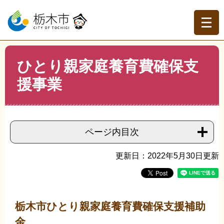
ペ
メ
ー
ニ
ジ
ュ
の
ー
先
を
現在地
本
頭
飛
ひとり親家庭養育費確保支
文
トップページ
>
分類でさがす
>
くらしの情報
>
子育て・
で
ば
教育
>
子育て・教育
>
ひとり親家庭養育費確保支援事業
援事業
す。
し
て
本
文
へ
ページ内目次
更新日：2022年5月30日更新
栃木市ひとり親家庭養育費確保支援補助
金