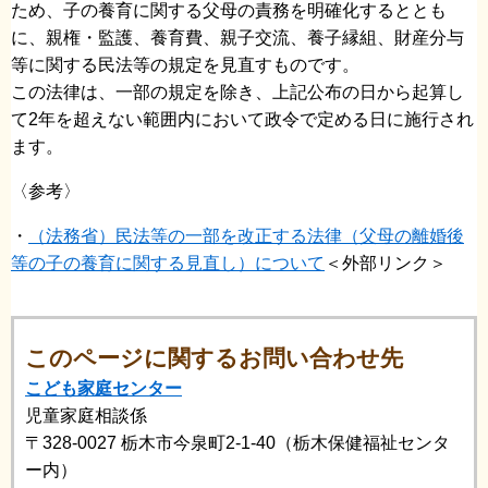
ため、子の養育に関する父母の責務を明確化するととも
に、親権・監護、養育費、親子交流、養子縁組、財産分与
等に関する民法等の規定を見直すものです。
この法律は、一部の規定を除き、上記公布の日から起算し
て2年を超えない範囲内において政令で定める日に施行され
ます。
〈参考〉
・
（法務省）民法等の一部を改正する法律（父母の離婚後
等の子の養育に関する見直し）について
＜外部リンク＞
このページに関するお問い合わせ先
こども家庭センター
児童家庭相談係
〒328-0027
栃木市今泉町2-1-40（栃木保健福祉センタ
ー内）