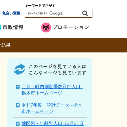
キーワードでさがす
・色合い変更
市政情報
プロモーション
計結果
こ
の
ペ
ー
ジ
月別・町内別世帯数及び人口 -
を
栃木市ホームページ
見
て
令和7年度 統計データ - 栃木
い
市ホームページ
る
人
地区別・年齢別人口（3月31日