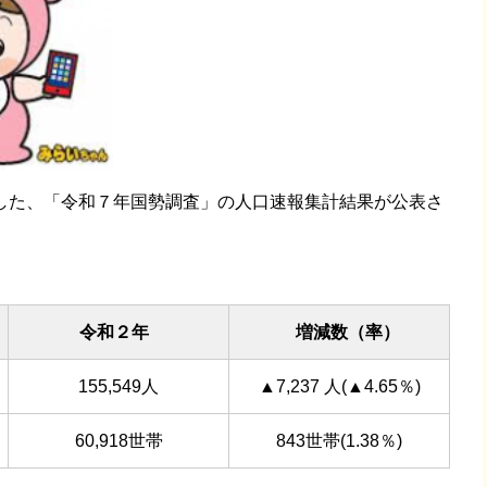
した、「令和７年国勢調査」の人口速報集計結果が公表さ
令和２年
増減数（率）
155,549人
▲7,237 人(▲4.65％)
60,918世帯
843世帯(1.38％)