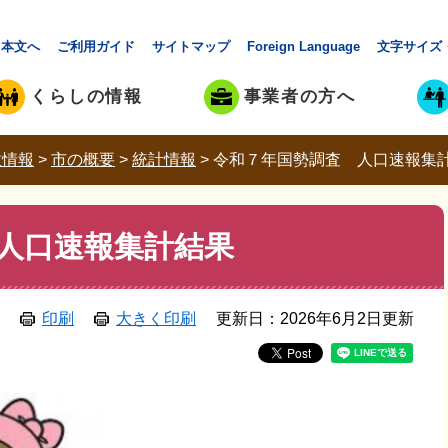
本文へ
ご利用ガイド
サイトマップ
Foreign Language
文字サイズ
くらしの情報
事業者の方へ
政情報
>
市の概要
>
統計情報
>
令和７年国勢調査 人口速報集
人口速報集計結果
印刷
大きく印刷
更新日：2026年6月2日更新