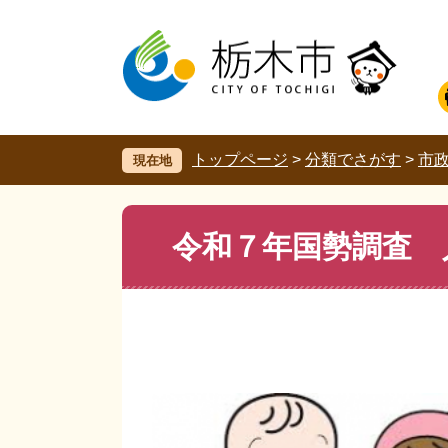
ペ
メ
ー
ニ
ジ
ュ
の
ー
先
を
頭
飛
で
ば
す。
し
トップページ
>
分類でさがす
>
市
現在地
て
本
文
本
令和７年国勢調査 
へ
文