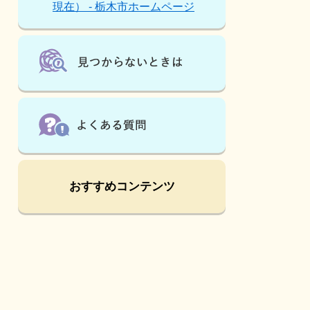
は
現在） - 栃木市ホームページ
こ
ん
な
ペ
ー
ジ
も
見
て
い
ま
す
おすすめコンテンツ