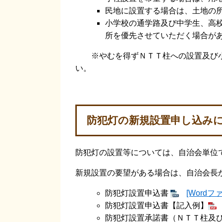
民地に設置する場合は、土地の
小学校の通学路及び中学生、高
所を優先させていただく場合が
※やむを得ずＮＴＴ柱への設置及び小
い。
防犯灯の新規設置申し込みにつ
防犯灯の設置等については、自治会単位
新規設置の要望がある場合は、自治会長
防犯灯設置申込書
[Wordフ
防犯灯設置申込書【記入例】
防犯灯設置承諾書（ＮＴＴ柱及