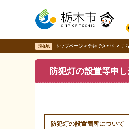
ペ
メ
ー
ニ
ジ
ュ
の
ー
先
を
頭
飛
で
ば
す。
し
トップページ
>
分類でさがす
>
く
現在地
て
本
文
本
防犯灯の設置等申し
へ
文
防犯灯の設置箇所について