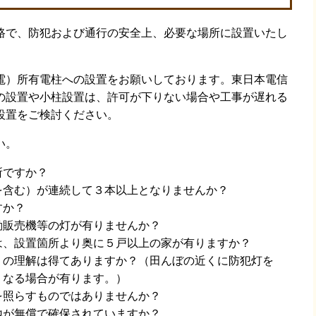
路で、防犯および通行の安全上、必要な場所に設置いたし
電）所有電柱への設置をお願いしております。東日本電信
への設置や小柱設置は、許可が下りない場合や工事が遅れる
設置をご検討ください。
い。
所ですか？
を含む）が連続して３本以上となりませんか？
すか？
動販売機等の灯が有りませんか？
は、設置箇所より奥に５戸以上の家が有りますか？
）の理解は得てありますか？（田んぼの近くに防犯灯を
くなる場合が有ります。）
を照らすものではありませんか？
地が無償で確保されていますか？