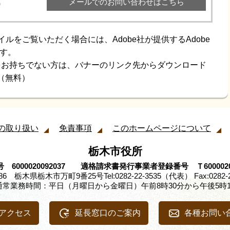
メールでのお問い合わせはこちら
0
イルをご覧いただく場合には、Adobe社が提供するAdobe
です。
aderをお持ちでない方は、バナーのリンク先からダウンロード
（無料）
の取り扱い
免責事項
このホームページについて
栃木市役所
 6000020092037 適格請求書発行事業者登録番号 Ｔ60000200
8686 栃木県栃木市万町9番25号
Tel:0282-22-3535（代表） Fax:0282-
通常業務時間：平日（月曜日から金曜日）午前8時30分から午後5時1
アクセス
延長窓口のご案内
各種お問い