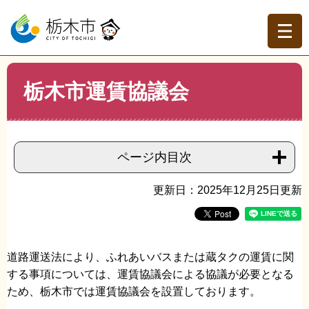
ペ
メ
ー
ニ
ジ
ュ
の
ー
先
を
現在地
本
頭
飛
栃木市運賃協議会
文
トップページ
>
分類でさがす
>
くらしの情報
>
公共交
で
ば
通・交通機関
>
ふれあいバス・蔵タク
>
栃木市運賃協議会
す。
し
て
本
ページ内目次
文
へ
更新日：2025年12月25日更新
道路運送法により、ふれあいバスまたは蔵タクの運賃に関
する事項については、運賃協議会による協議が必要となる
ため、栃木市では運賃協議会を設置しております。