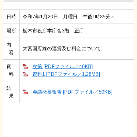
日時
令和7年1月20日 月曜日 午後1時35分～
場所
栃木市役所本庁舎3階 正庁
内
大宮国府線の運賃及び料金について
容
資
次第 [PDFファイル／40KB]
料
資料1 [PDFファイル／1.28MB]
結
会議概要報告 [PDFファイル／50KB]
果