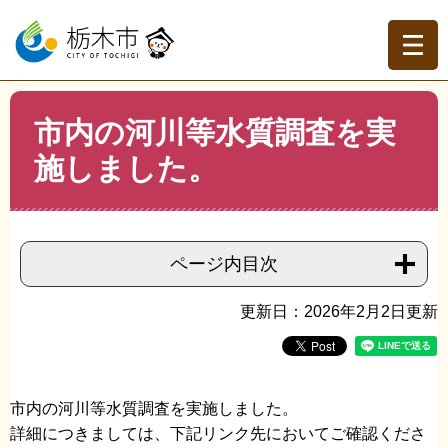
ペ
メ
ー
ニ
ジ
ュ
の
ー
先
を
現在地
本
頭
飛
市内の河川等水質調査を実
文
トップページ
>
組織でさがす
>
環境課
>
市内の河川等水
で
ば
質調査を実施しました。
施しました。
す。
し
て
本
文
へ
ページ内目次
更新日：2026年2月2日更新
市内の河川等水質調査を実施しました。
詳細につきましては、下記リンク先においてご確認くださ