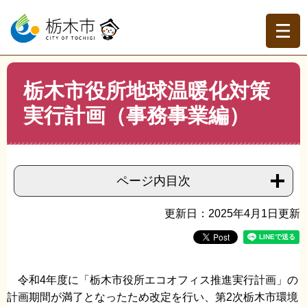
ペ
メ
ー
ニ
ジ
ュ
の
ー
先
を
現在地
本
頭
飛
栃木市役所地球温暖化対策
文
トップページ
>
組織でさがす
>
環境課
>
栃木市役所地球
で
ば
温暖化対策実行計画（事務事業編）
実行計画（事務事業編）
す。
し
て
本
文
へ
ページ内目次
更新日：2025年4月1日更新
令和4年度に「栃木市役所エコオフィス推進実行計画」の
計画期間が満了となったため改定を行い、第2次栃木市環境