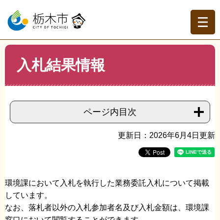
ペ
メ
ー
ニ
ジ
ュ
の
ー
先
を
現在地
本
頭
飛
入札結果情報
文
トップページ
>
分類でさがす
>
事業者の方へ
>
入札契約
で
ば
情報
>
入札情報（物品購入等）
>
入札結果情報
す。
し
て
本
ページ内目次
文
へ
更新日：2026年6月4日更新
環境課において入札を執行した業務委託入札について掲載
しています。
なお、落札者以外の入札参加者名及び入札金額は、環境課
窓口において閲覧することができます。