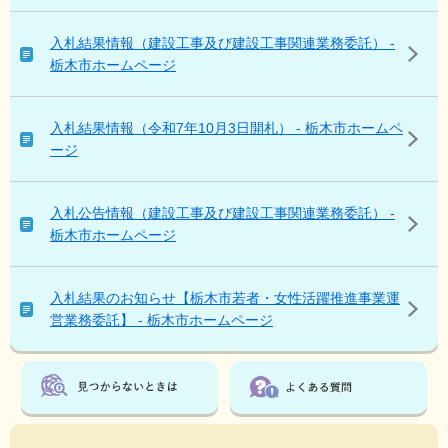
見
て
入札結果情報（建設工事及び建設工事関連業務委託） -
い
栃木市ホームページ
る
人
は
入札結果情報（令和7年10月3日開札） - 栃木市ホームペ
こ
ージ
ん
な
ペ
入札公告情報（建設工事及び建設工事関連業務委託） -
ー
栃木市ホームページ
ジ
も
見
入札結果のお知らせ【栃木市若者・女性活躍推進事業運
て
営業務委託】 - 栃木市ホームページ
い
ま
す