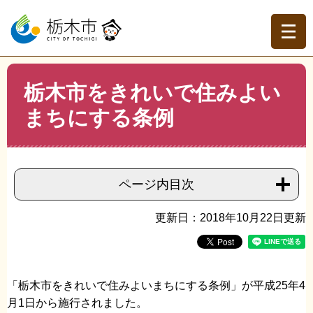
ペ
メ
ー
ニ
ジ
ュ
の
ー
先
を
現在地
本
頭
飛
栃木市をきれいで住みよい
文
トップページ
>
分類でさがす
>
くらしの情報
>
自然・環
で
ば
境保全
>
エコ環境都市
>
栃木市をきれいで住みよいまちに
まちにする条例
す。
し
する条例
て
本
文
へ
ページ内目次
更新日：2018年10月22日更新
「栃木市をきれいで住みよいまちにする条例」が平成25年4
月1日から施行されました。