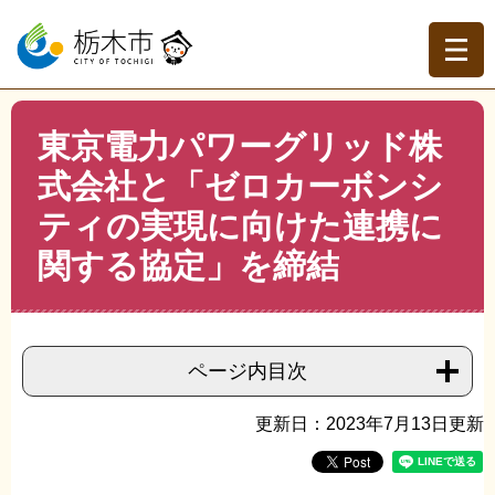
ペ
メ
ー
ニ
ジ
ュ
の
ー
先
を
現在地
本
頭
飛
東京電力パワーグリッド株
文
トップページ
>
分類でさがす
>
くらしの情報
>
自然・環
で
ば
境保全
>
エコ環境都市
>
東京電力パワーグリッド株式会社
式会社と「ゼロカーボンシ
す。
し
と「ゼロカーボンシティの実現に向けた連携に関する協
て
ティの実現に向けた連携に
定」を締結
本
文
関する協定」を締結
へ
ページ内目次
更新日：2023年7月13日更新