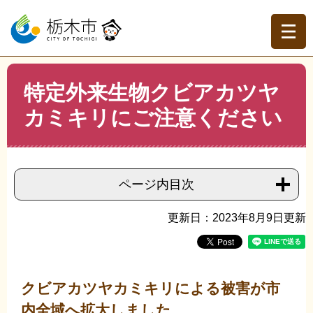
ペ
メ
ー
ニ
ジ
ュ
の
ー
先
を
現在地
本
頭
飛
特定外来生物クビアカツヤ
文
トップページ
>
分類でさがす
>
くらしの情報
>
ごみ・衛
で
ば
生
>
害獣・害虫
>
特定外来生物クビアカツヤカミキリにご
カミキリにご注意ください
す。
し
注意ください
て
本
文
へ
ページ内目次
更新日：2023年8月9日更新
クビアカツヤカミキリによる被害が市
内全域へ拡大しました