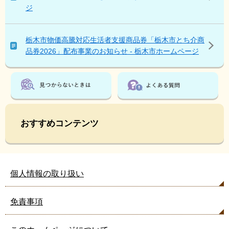
見
ジ
て
い
る
栃木市物価高騰対応生活者支援商品券「栃木市とち介商
人
品券2026」配布事業のお知らせ - 栃木市ホームページ
は
こ
ん
な
ペ
ー
ジ
おすすめコンテンツ
も
見
て
い
個人情報の取り扱い
ま
す
免責事項