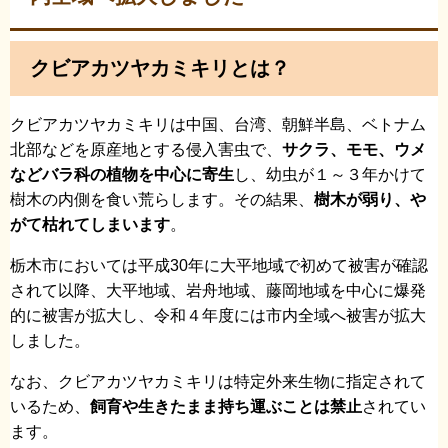
クビアカツヤカミキリとは？
クビアカツヤカミキリは中国、台湾、朝鮮半島、ベトナム
北部などを原産地とする侵入害虫で、
サクラ、モモ、ウメ
などバラ科の植物を中心に寄生
し、幼虫が１～３年かけて
樹木の内側を食い荒らします。その結果、
樹木が弱り、や
がて枯れてしまいます
。
栃木市においては平成30年に大平地域で初めて被害が確認
されて以降、大平地域、岩舟地域、藤岡地域を中心に爆発
的に被害が拡大し、令和４年度には市内全域へ被害が拡大
しました。
なお、クビアカツヤカミキリは特定外来生物に指定されて
いるため、
飼育や生きたまま持ち運ぶことは禁止
されてい
ます。