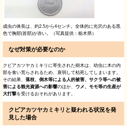
成虫の体長は、約2.5から4センチ。全体的に光沢のある黒
色で胸部(首部)が赤い。（写真提供：栃木県）
なぜ対策が必要なのか
クビアカツヤカミキリに寄生された樹木は、幼虫に木の内
部を食い荒らされるため、衰弱して枯死してしまいます。
その結果、
落枝、倒木等による人的被害、サクラ等への被
害による観光資源への影響
のほか、
ウメ、モモ等の生産が
大打撃
を受けるおそれがあります。
クビアカツヤカミキリと疑われる状況を発
見した場合