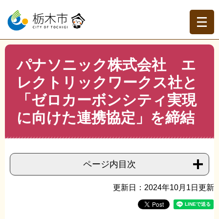
ペ
メ
ー
ニ
ジ
ュ
の
ー
先
を
現在地
本
頭
飛
パナソニック株式会社 エ
文
トップページ
>
分類でさがす
>
くらしの情報
>
自然・環
で
ば
境保全
>
エコ環境都市
>
パナソニック株式会社 エレクト
レクトリックワークス社と
す。
し
リックワークス社と「ゼロカーボンシティ実現に向けた連
て
「ゼロカーボンシティ実現
携協定」を締結
本
文
に向けた連携協定」を締結
へ
ページ内目次
更新日：2024年10月1日更新