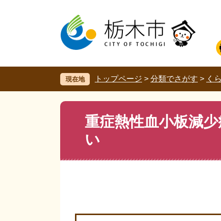
ペ
メ
ー
ニ
ジ
ュ
の
ー
先
を
頭
飛
で
ば
す。
し
トップページ
>
分類でさがす
>
く
現在地
て
本
文
本
重症熱性血小板減少
へ
文
い