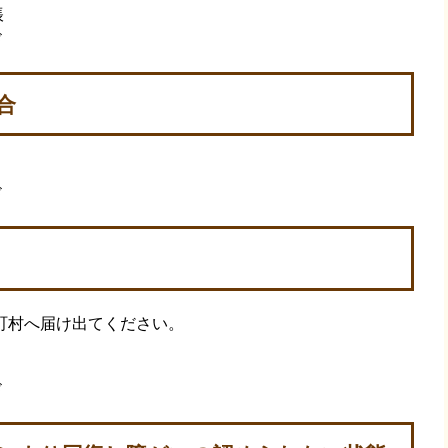
帳
ド
合
ド
町村へ届け出てください。
ド