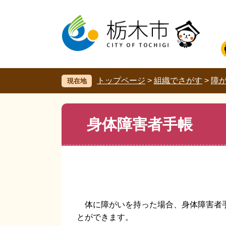
ペ
メ
ー
ニ
ジ
ュ
の
ー
先
を
頭
飛
で
ば
す。
し
トップページ
>
組織でさがす
>
障
現在地
て
本
文
本
身体障害者手帳
へ
文
体に障がいを持った場合、身体障害者手
とができます。