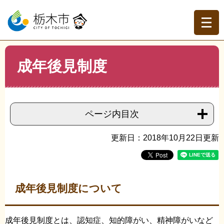
ペ
メ
ー
ニ
ジ
ュ
の
ー
先
を
現在地
本
頭
飛
成年後見制度
文
トップページ
>
組織でさがす
>
障がい福祉課
>
成年後見
で
ば
制度
す。
し
て
本
ページ内目次
文
へ
更新日：2018年10月22日更新
成年後見制度について
成年後見制度とは、認知症、知的障がい、精神障がいなど