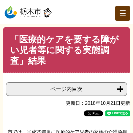
ペ
メ
ー
ニ
ジ
ュ
の
ー
先
を
現在地
本
頭
飛
「医療的ケアを要する障が
文
トップページ
>
分類でさがす
>
くらしの情報
>
福祉
>
障
で
ば
がい者
>
「医療的ケアを要する障がい児者等に関する実態
い児者等に関する実態調
す。
し
調査」結果
て
査」結果
本
文
へ
ページ内目次
更新日：2018年10月21日更新
市では、平成29年度に医療的ケア児者の家族の介護負担