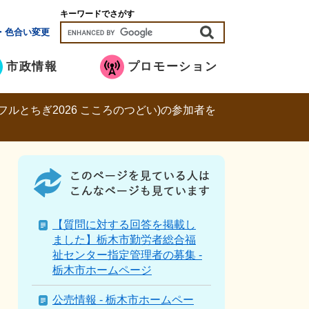
キーワードでさがす
・色合い変更
市政情報
プロモーション
フルとちぎ2026 こころのつどい)の参加者を
こ
の
ペ
ー
ジ
【質問に対する回答を掲載し
を
ました】栃木市勤労者総合福
見
祉センター指定管理者の募集 -
て
栃木市ホームページ
い
る
公売情報 - 栃木市ホームペー