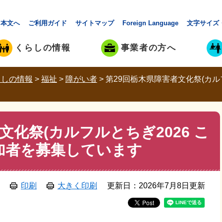
本文へ
ご利用ガイド
サイトマップ
Foreign Language
文字サイズ
くらしの情報
事業者の方へ
らしの情報
>
福祉
>
障がい者
>
第29回栃木県障害者文化祭(カル
文化祭(カルフルとちぎ2026 こ
加者を募集しています
印刷
大きく印刷
更新日：2026年7月8日更新