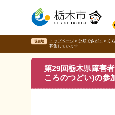
ペ
メ
ー
ニ
ジ
ュ
の
ー
先
を
頭
飛
で
ば
す。
し
トップページ
>
分類でさがす
>
く
現在地
て
募集しています
本
文
へ
本
第29回栃木県障害者
文
ころのつどい)の参