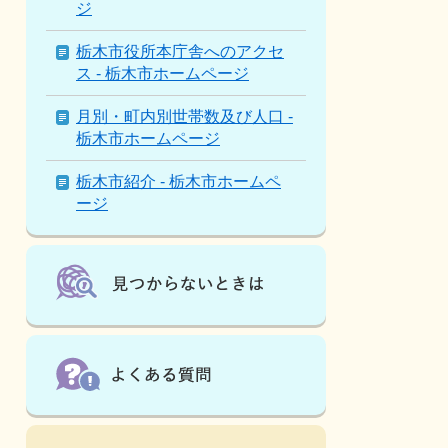
人
ジ
は
こ
栃木市役所本庁舎へのアクセ
ん
ス - 栃木市ホームページ
な
ペ
月別・町内別世帯数及び人口 -
ー
栃木市ホームページ
ジ
も
栃木市紹介 - 栃木市ホームペ
見
ージ
て
い
ま
す