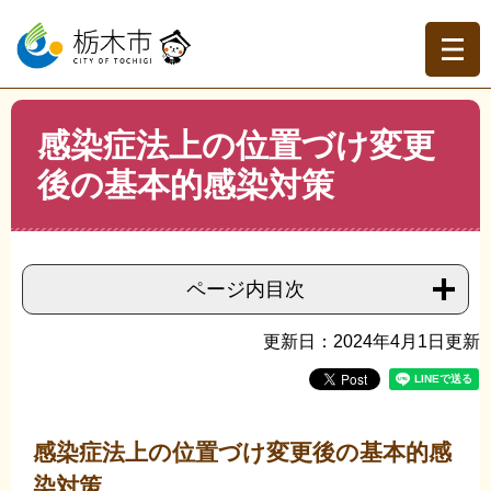
ペ
メ
ー
ニ
ジ
ュ
の
ー
先
を
現在地
本
頭
飛
感染症法上の位置づけ変更
文
トップページ
>
分類でさがす
>
くらしの情報
>
健康・医
で
ば
療
>
感染症・特定疾患
>
感染症法上の位置づけ変更後の基
後の基本的感染対策
す。
し
本的感染対策
て
本
文
へ
ページ内目次
更新日：2024年4月1日更新
感染症法上の位置づけ変更後の基本的感
染対策