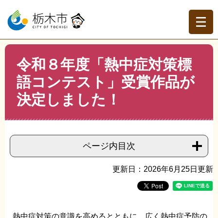
ペ
メ
ー
ニ
ジ
ュ
の
ー
先
を
現在地
本
頭
飛
令和８年度「熱中症対策標
文
トップページ
>
分類でさがす
>
くらしの情報
>
健康・医
で
ば
療
>
健康増進・栄養食生活
>
令和８年度「熱中症対策標語
語コンテスト」受賞作品が
す。
し
コンテスト」受賞作品が決定しました！
て
決定しました！
本
文
へ
ページ内目次
更新日：2026年6月25日更新
熱中症対策の意識を高めるとともに、広く熱中症予防の