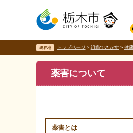
ペ
メ
ー
ニ
ジ
ュ
の
ー
先
を
頭
飛
で
ば
す。
し
トップページ
>
組織でさがす
>
健康
現在地
て
本
文
本
薬害について
へ
文
薬害とは