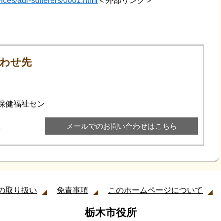
vices/adr-sufferers/0001.html
＜外部リンク＞
わせ先
木保健福祉セン
メールでのお問い合わせはこちら
3
の取り扱い
免責事項
このホームページについて
栃木市役所