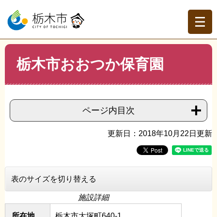
ペ
メ
ー
ニ
ジ
ュ
の
ー
先
を
現在地
本
頭
飛
栃木市おおつか保育園
文
トップページ
>
組織でさがす
>
保育課
>
栃木市おおつか
で
ば
保育園
す。
し
て
本
ページ内目次
文
へ
更新日：2018年10月22日更新
表のサイズを切り替える
施設詳細
所在地
栃木市大塚町640-1