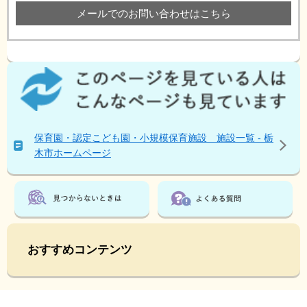
メールでのお問い合わせはこちら
こ
の
ペ
ー
ジ
保育園・認定こども園・小規模保育施設 施設一覧 - 栃
を
木市ホームページ
見
て
い
る
人
は
こ
おすすめコンテンツ
ん
な
ペ