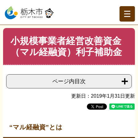
ペ
メ
ー
ニ
ジ
ュ
の
ー
先
を
現在地
本
頭
飛
小規模事業者経営改善資金
文
トップページ
>
組織でさがす
>
商工振興課
>
小規模事業
で
ば
者経営改善資金（マル経融資）利子補助金
（マル経融資）利子補助金
す。
し
て
本
文
へ
ページ内目次
更新日：2019年1月31日更新
“マル経融資”とは