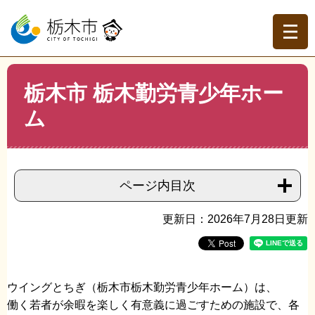
ペ
メ
ー
ニ
ジ
ュ
の
ー
先
を
現在地
本
頭
飛
栃木市 栃木勤労青少年ホー
文
トップページ
>
分類でさがす
>
市政情報
>
施設案内・観
で
ば
光地・避難場所
>
教育・文化関連施設
>
栃木市 栃木勤労
ム
す。
し
青少年ホーム
て
本
文
へ
ページ内目次
更新日：2026年7月28日更新
ウイングとちぎ（栃木市栃木勤労青少年ホーム）は、
働く若者が余暇を楽しく有意義に過ごすための施設で、各