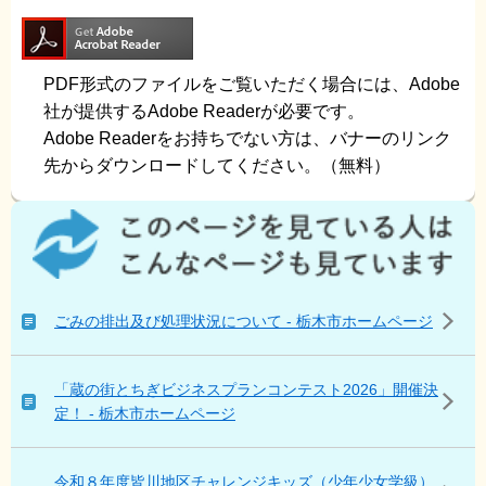
PDF形式のファイルをご覧いただく場合には、Adobe
社が提供するAdobe Readerが必要です。
Adobe Readerをお持ちでない方は、バナーのリンク
先からダウンロードしてください。（無料）
こ
の
ペ
ー
ジ
ごみの排出及び処理状況について - 栃木市ホームページ
を
見
て
「蔵の街とちぎビジネスプランコンテスト2026」開催決
い
定！ - 栃木市ホームページ
る
人
は
令和８年度皆川地区チャレンジキッズ（少年少女学級）