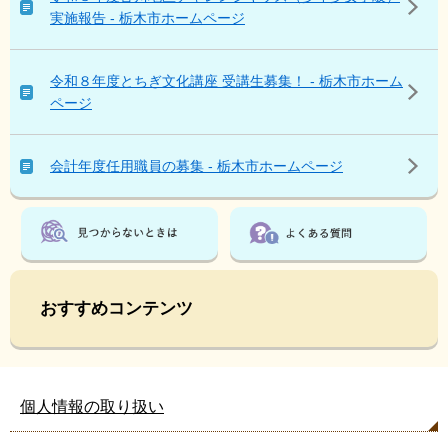
こ
実施報告 - 栃木市ホームページ
ん
な
ペ
令和８年度とちぎ文化講座 受講生募集！ - 栃木市ホーム
ー
ページ
ジ
も
見
会計年度任用職員の募集 - 栃木市ホームページ
て
い
ま
す
おすすめコンテンツ
個人情報の取り扱い