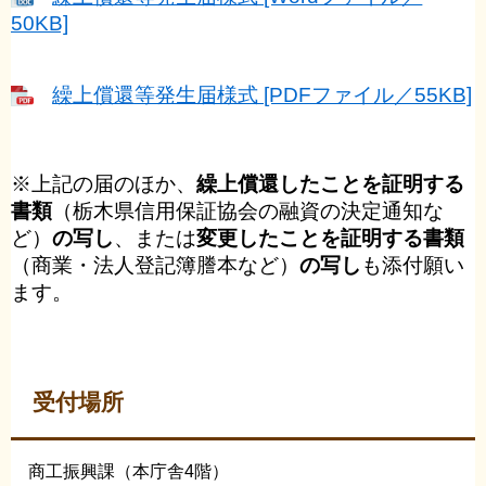
50KB]
繰上償還等発生届様式 [PDFファイル／55KB]
※上記の届のほか、
繰上償還したことを証明する
書類
（栃木県信用保証協会の融資の決定通知な
ど）
の写し
、または
変更したことを証明する書類
（商業・法人登記簿謄本など）
の写し
も添付願い
ます。
受付場所
商工振興課（本庁舎4階）