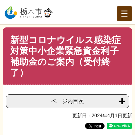
ペ
メ
ー
ニ
ジ
ュ
の
ー
先
を
現在地
本
頭
飛
新型コロナウイルス感染症
文
トップページ
>
組織でさがす
>
商工振興課
>
新型コロナ
で
ば
ウイルス感染症対策中小企業緊急資金利子補助金のご案内
対策中小企業緊急資金利子
す。
し
（受付終了）
て
補助金のご案内（受付終
本
文
了）
へ
ページ内目次
更新日：2024年4月1日更新