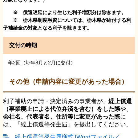
※ 償還遅延により生じた利子増額分は除きます。
​
※ 栃木県制度融資については、栃木県が給付する利
子補給金の対象となる利子を除きます。
交付の時期
年2回（毎年8月と2月に交付）
その他（申請内容に変更があった場合）
利子補助の申請・決定済みの事業者が、
繰上償還
（事業廃止による代位弁済を含む）をした際
や、
会社名、代表者名、住所等に変更が
あった際
に
は、「繰上償還等発生届」を提出してください。
繰上償還等発生届様式 [Wordファイル／