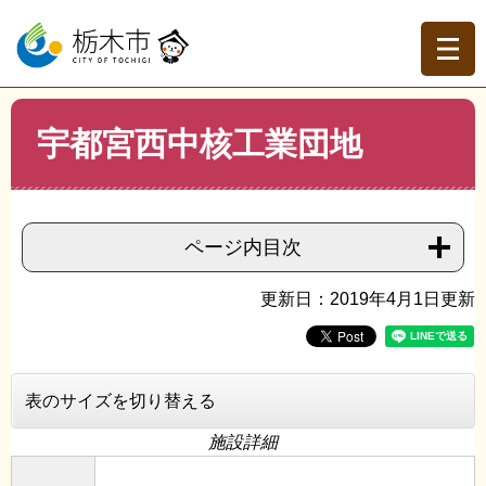
ペ
メ
ー
ニ
ジ
ュ
の
ー
先
を
現在地
本
頭
飛
宇都宮西中核工業団地
文
トップページ
>
分類でさがす
>
事業者の方へ
>
産業振興
>
で
ば
企業誘致・開発
>
宇都宮西中核工業団地
す。
し
て
本
ページ内目次
文
へ
更新日：2019年4月1日更新
表のサイズを切り替える
施設詳細