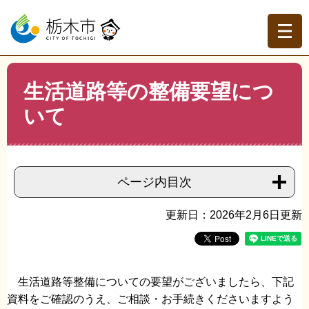
ペ
メ
ー
ニ
ジ
ュ
の
ー
先
を
現在地
本
頭
飛
生活道路等の整備要望につ
文
トップページ
>
分類でさがす
>
くらしの情報
>
道路・河
で
ば
川・公園
>
道路
>
生活道路等の整備要望について
いて
す。
し
て
本
文
へ
ページ内目次
更新日：2026年2月6日更新
生活道路等整備についての要望がございましたら、下記
資料をご確認のうえ、ご相談・お手続きくださいますよう