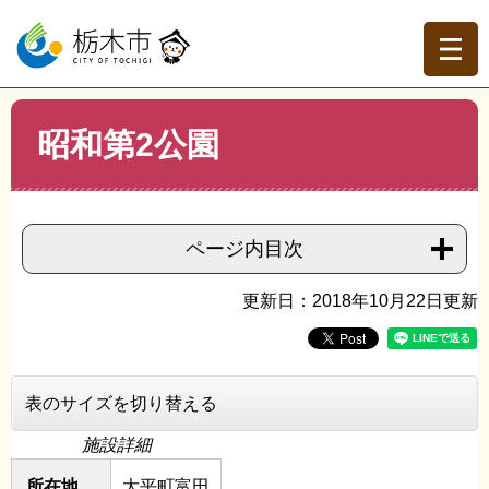
ペ
メ
ー
ニ
ジ
ュ
の
ー
先
を
現在地
本
頭
飛
昭和第2公園
文
トップページ
>
組織でさがす
>
公園緑地課
>
昭和第2公園
で
ば
す。
し
て
本
ページ内目次
文
へ
更新日：2018年10月22日更新
表のサイズを切り替える
施設詳細
所在地
大平町富田