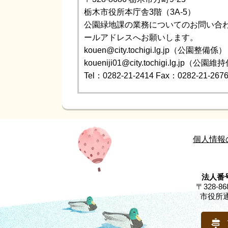
栃木市役所本庁舎3階（3A-5）
公園緑地課の業務についてのお問い合
ールアドレスへお願いします。
kouen@city.tochigi.lg.jp（公園整備係）
koueniji01@city.tochigi.lg.jp（公園
Tel：0282-21-2414
Fax：0282-21-267
個人情報
法人番号
〒328-
市役所