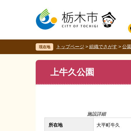
ペ
メ
ー
ニ
ジ
ュ
の
ー
先
を
頭
飛
で
ば
す。
し
トップページ
>
組織でさがす
>
公
現在地
て
本
文
本
上牛久公園
へ
文
施設詳細
所在地
大平町牛久