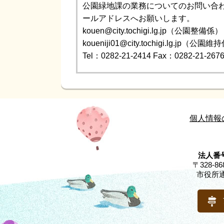
公園緑地課の業務についてのお問い合
ールアドレスへお願いします。
kouen@city.tochigi.lg.jp（公園整備係）
koueniji01@city.tochigi.lg.jp（公園
Tel：0282-21-2414
Fax：0282-21-267
個人情報
法人番号
〒328-
市役所