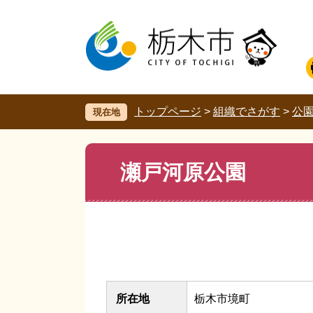
ペ
メ
ー
ニ
ジ
ュ
の
ー
先
を
頭
飛
で
ば
す。
し
トップページ
>
組織でさがす
>
公
現在地
て
本
文
本
瀬戸河原公園
へ
文
所在地
栃木市境町