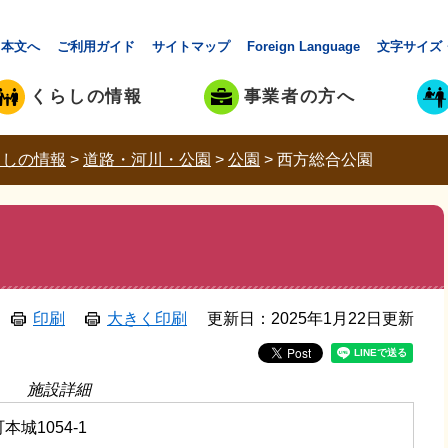
本文へ
ご利用ガイド
サイトマップ
Foreign Language
文字サイズ
くらしの情報
事業者の方へ
らしの情報
>
道路・河川・公園
>
公園
>
西方総合公園
印刷
大きく印刷
更新日：2025年1月22日更新
施設詳細
城1054-1