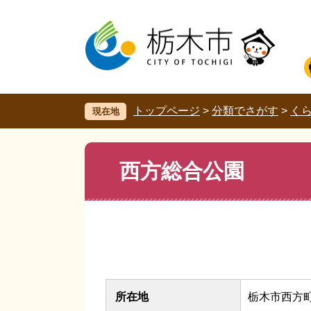
ペ
メ
ー
ニ
ジ
ュ
の
ー
先
を
頭
飛
で
ば
す。
し
トップページ
>
分類でさがす
>
く
現在地
て
本
文
本
西方総合公園
へ
文
所在地
栃木市西方町本