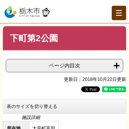
ペ
メ
ー
ニ
ジ
ュ
の
ー
先
を
現在地
本
頭
飛
下町第2公園
文
トップページ
>
分類でさがす
>
市政情報
>
施設案内・観
で
ば
光地・避難場所
>
公園・スポーツ施設（大平地域）
>
下町
す。
し
第2公園
て
本
ページ内目次
文
へ
更新日：2018年10月22日更新
表のサイズを切り替える
施設詳細
所在地
大平町富田