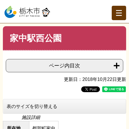
ペ
メ
ー
ニ
ジ
ュ
の
ー
先
を
現在地
本
頭
飛
家中駅西公園
文
トップページ
>
分類でさがす
>
市政情報
>
施設案内・観
で
ば
光地・避難場所
>
公園・スポーツ施設（都賀地域）
>
家中
す。
し
駅西公園
て
本
ページ内目次
文
へ
更新日：2018年10月22日更新
表のサイズを切り替える
施設詳細
所在地
都賀町家中