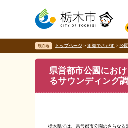
ペ
メ
ー
ニ
ジ
ュ
の
ー
先
を
頭
飛
で
ば
す。
し
トップページ
>
組織でさがす
>
公
現在地
て
本
文
本
県営都市公園におけ
へ
文
るサウンディング
栃木県では、県営都市公園のさらなる魅