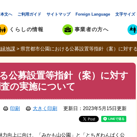
本文へ
ご利用ガイド
サイトマップ
Foreign Language
文字サイズ
くらしの情報
事業者の方へ
園緑地課
>
県営都市公園における公募設置等指針（案）に対す
る公募設置等指針（案）に対す
調査の実施について
印刷
大きく印刷
更新日：2023年5月15日更新
力向上に向け、「みかも山公園」と「とちぎわんぱく公