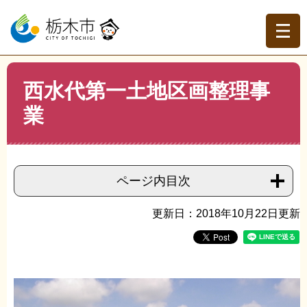
ペ
メ
ー
ニ
ジ
ュ
の
ー
先
を
現在地
本
頭
飛
西水代第一土地区画整理事
文
トップページ
>
組織でさがす
>
都市計画課
>
西水代第一
で
ば
土地区画整理事業
業
す。
し
て
本
文
へ
ページ内目次
更新日：2018年10月22日更新