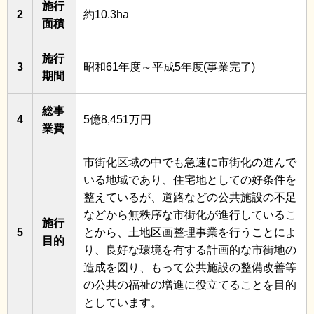
施行
2
約10.3ha
面積
施行
3
昭和61年度～平成5年度(事業完了)
期間
総事
4
5億8,451万円
業費
市街化区域の中でも急速に市街化の進んで
いる地域であり、住宅地としての好条件を
整えているが、道路などの公共施設の不足
などから無秩序な市街化が進行しているこ
施行
5
とから、土地区画整理事業を行うことによ
目的
り、良好な環境を有する計画的な市街地の
造成を図り、もって公共施設の整備改善等
の公共の福祉の増進に役立てることを目的
としています。