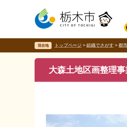
ペ
メ
ー
ニ
ジ
ュ
の
ー
先
を
頭
飛
で
ば
す。
し
トップページ
>
組織でさがす
>
都
現在地
て
本
文
本
大森土地区画整理事
へ
文