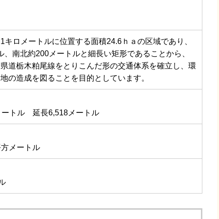
1キロメートルに位置する面積24.6ｈａの区域であり、
ートル、南北約200メートルと細長い矩形であることから、
る県道栃木粕尾線をとりこんだ形の交通体系を確立し、環
街地の造成を図ることを目的としています。
ートル 延長6,518メートル
7平方メートル
ル