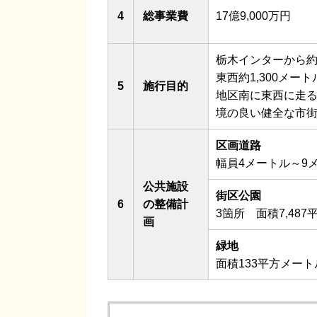
4
総事業費
17億9,000万円
栃木インターから約
東西約1,300メ
5
施行目的
地区南に東西に走
境の良い健全な市
区画道路
幅員4メートル～9メ
公共施設
街区公園
6
の整備計
3箇所 面積7,48
画
緑地
面積133平方メート