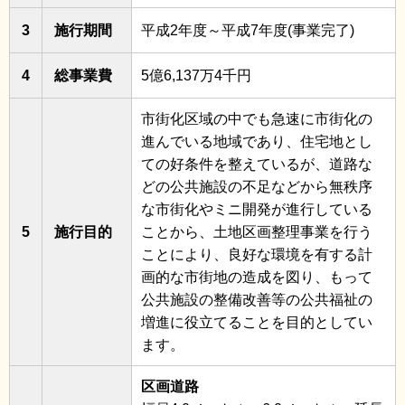
3
施行期間
平成2年度～平成7年度(事業完了)
4
総事業費
5億6,137万4千円
市街化区域の中でも急速に市街化の
進んでいる地域であり、住宅地とし
ての好条件を整えているが、道路な
どの公共施設の不足などから無秩序
な市街化やミニ開発が進行している
5
施行目的
ことから、土地区画整理事業を行う
ことにより、良好な環境を有する計
画的な市街地の造成を図り、もって
公共施設の整備改善等の公共福祉の
増進に役立てることを目的としてい
ます。
区画道路