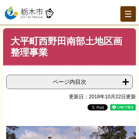
ペ
メ
ー
ニ
ジ
ュ
の
ー
先
を
現在地
本
頭
飛
大平町西野田南部土地区画
文
トップページ
>
組織でさがす
>
都市計画課
>
大平町西野
で
ば
田南部土地区画整理事業
整理事業
す。
し
て
本
文
へ
ページ内目次
更新日：2018年10月22日更新