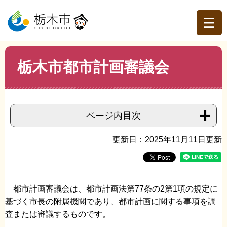
ペ
メ
ー
ニ
ジ
ュ
の
ー
先
を
現在地
本
頭
飛
栃木市都市計画審議会
文
トップページ
>
分類でさがす
>
くらしの情報
>
まちづく
で
ば
り・都市計画
>
都市計画
>
栃木市都市計画審議会
す。
し
て
本
ページ内目次
文
へ
更新日：2025年11月11日更新
都市計画審議会は、都市計画法第77条の2第1項の規定に
基づく市長の附属機関であり、都市計画に関する事項を調
査または審議するものです。