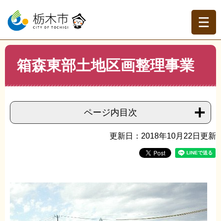
ペ
メ
ー
ニ
ジ
ュ
の
ー
先
を
現在地
本
頭
飛
箱森東部土地区画整理事業
文
トップページ
>
組織でさがす
>
都市計画課
>
箱森東部土
で
ば
地区画整理事業
す。
し
て
本
ページ内目次
文
へ
更新日：2018年10月22日更新