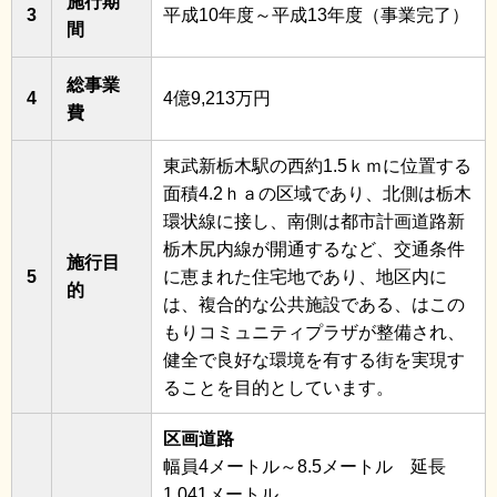
施行期
3
平成10年度～平成13年度（事業完了）
間
総事業
4
4億9,213万円
費
東武新栃木駅の西約1.5ｋｍに位置する
面積4.2ｈａの区域であり、北側は栃木
環状線に接し、南側は都市計画道路新
栃木尻内線が開通するなど、交通条件
施行目
5
に恵まれた住宅地であり、地区内に
的
は、複合的な公共施設である、はこの
もりコミュニティプラザが整備され、
健全で良好な環境を有する街を実現す
ることを目的としています。
区画道路
幅員4メートル～8.5メートル 延長
1,041メートル