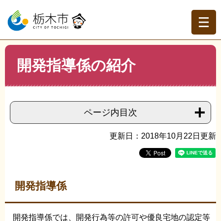
ペ
メ
ー
ニ
ジ
ュ
の
ー
先
を
現在地
本
頭
飛
開発指導係の紹介
文
トップページ
>
組織でさがす
>
都市計画課
>
開発指導係
で
ば
の紹介
す。
し
て
本
ページ内目次
文
へ
更新日：2018年10月22日更新
開発指導係
開発指導係では、開発行為等の許可や優良宅地の認定等