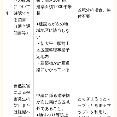
への配慮
象：高さ10ｍ超、
について
建築面積1,000平米
区域外の場合、添
4
確認でき
超
付不要
る図書
●建設地が次の地
（適合通
域地区に該当しな
知書等）
い
・新大平下駅前土
地区画整理事業予
定地内
・建築物が計画道
路にかかっている
自然災害
による被
申請に係る建築物
害発生の
とちぎまるっとマ
が次に掲げる区域
防止また
ップ（とちまるマ
外であること。
は軽減へ
ップ）を利用し、
●地すべり等防止