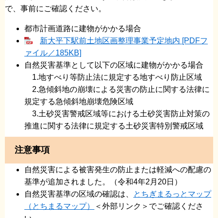
で、事前にご確認ください。
都市計画道路に建物がかかる場合
新大平下駅前土地区画整理事業予定地内 [PDFフ
ァイル／185KB]
自然災害基準として以下の区域に建物がかかる場合
1.地すべり等防止法に規定する地すべり防止区域
2.急傾斜地の崩壊による災害の防止に関する法律に
規定する急傾斜地崩壊危険区域
3.土砂災害警戒区域等における土砂災害防止対策の
推進に関する法律に規定する土砂災害特別警戒区域
注意事項
自然災害による被害発生の防止または軽減への配慮の
基準が追加されました。（令和4年2月20日）
自然災害基準の区域の確認は、
とちぎまるっとマップ
（とちまるマップ）
＜外部リンク＞
でご確認くださ