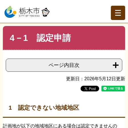
ペ
メ
ー
ニ
ジ
ュ
の
ー
先
を
現在地
本
頭
飛
4－1 認定申請
文
トップページ
>
組織でさがす
>
建築指導課
>
4－1 認定
で
ば
申請
す。
し
て
本
ページ内目次
文
へ
更新日：2026年5月12日更新
1 認定できない地域地区
計画地が以下の地域地区にある場合は認定できませんの