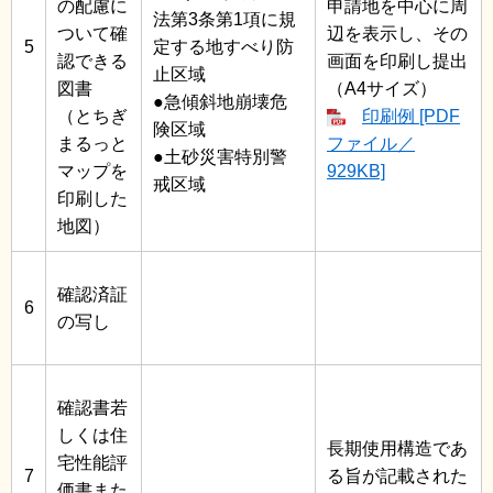
の配慮に
申請地を中心に周
法第3条第1項に規
ついて確
辺を表示し、その
5
定する地すべり防
認できる
画面を印刷し提出
止区域
図書
（A4サイズ）
●急傾斜地崩壊危
（とちぎ
印刷例 [PDF
険区域
まるっと
ファイル／
●土砂災害特別警
マップを
929KB]
戒区域
印刷した
地図）
確認済証
6
の写し
確認書若
しくは住
長期使用構造であ
宅性能評
7
る旨が記載された
価書また