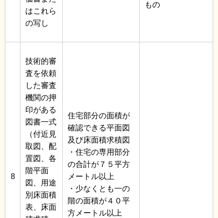
もの
はこれら
の写し
技術的審
査を依頼
した審査
機関の押
印がある
住宅部分の面積が
図書一式
確認できる平面図
（付近見
及び床面積求積図
取図、配
・住宅の専用部分
置図、各
の合計が７５平方
階平面
8
メートル以上
図、用途
・少なくとも一の
別床面積
階の面積が４０平
表、床面
方メートル以上