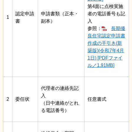
第4面に点検実施
認定申請
申請書類（正本・
者の電話番号も記
1
書
副本）
入
参照：
長期優
良住宅認定申請書
作成の手引き(新
築版)(令和7年4月
1日) [PDFファイ
ル／1.91MB]
代理者の連絡先記
入
2
委任状
任意書式
（日中連絡がとれ
る電話番号）