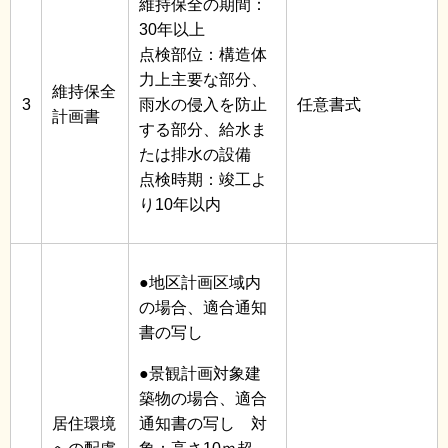
維持保全の期間：
30年以上
点検部位：構造体
力上主要な部分、
維持保全
3
雨水の侵入を防止
任意書式
計画書
する部分、給水ま
たは排水の設備
点検時期：竣工よ
り10年以内
●地区計画区域内
の場合、適合通知
書の写し
●景観計画対象建
築物の場合、適合
居住環境
通知書の写し 対