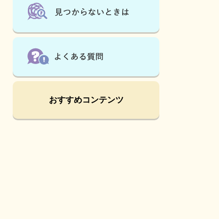
は
こ
ん
な
ペ
ー
ジ
も
見
て
おすすめコンテンツ
い
ま
す