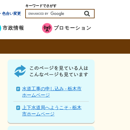
キーワードでさがす
・色合い変更
市政情報
プロモーション
こ
の
ペ
ー
ジ
水道工事の申し込み - 栃木市
を
ホームページ
見
て
上下水道局へようこそ - 栃木
い
市ホームページ
る
人