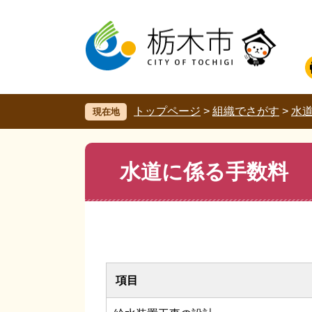
ペ
メ
ー
ニ
ジ
ュ
の
ー
先
を
頭
飛
で
ば
す。
し
トップページ
>
組織でさがす
>
水道
現在地
て
本
文
本
水道に係る手数料
へ
文
項目