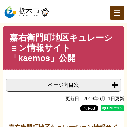
ペ
メ
ー
ニ
ジ
ュ
の
ー
先
を
現在地
本
頭
飛
嘉右衛門町地区キュレーシ
文
トップページ
>
組織でさがす
>
蔵の街課
>
嘉右衛門町地
で
ば
区キュレーション情報サイト「kaemos」公開
ョン情報サイト
す。
し
て
「kaemos」公開
本
文
へ
ページ内目次
更新日：2019年6月11日更新