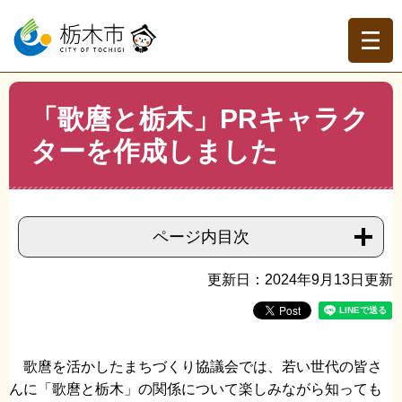
ペ
メ
ー
ニ
ジ
ュ
の
ー
先
を
現在地
本
頭
飛
「歌麿と栃木」PRキャラク
文
トップページ
>
分類でさがす
>
くらしの情報
>
地域づく
で
ば
り・協働
>
地域活性化
>
「歌麿と栃木」PRキャラクター
ターを作成しました
す。
し
を作成しました
て
本
文
へ
ページ内目次
更新日：2024年9月13日更新
歌麿を活かしたまちづくり協議会では、若い世代の皆さ
んに「歌麿と栃木」の関係について楽しみながら知っても