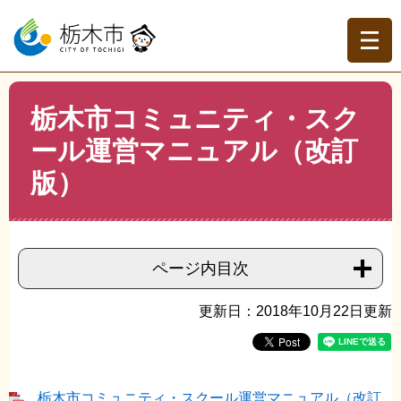
ペ
メ
ー
ニ
ジ
ュ
の
ー
先
を
現在地
本
頭
飛
栃木市コミュニティ・スク
文
トップページ
>
組織でさがす
>
学校教育課
>
栃木市コミ
で
ば
ュニティ・スクール運営マニュアル（改訂版）
ール運営マニュアル（改訂
す。
し
て
版）
本
文
へ
ページ内目次
更新日：2018年10月22日更新
栃木市コミュニティ・スクール運営マニュアル（改訂