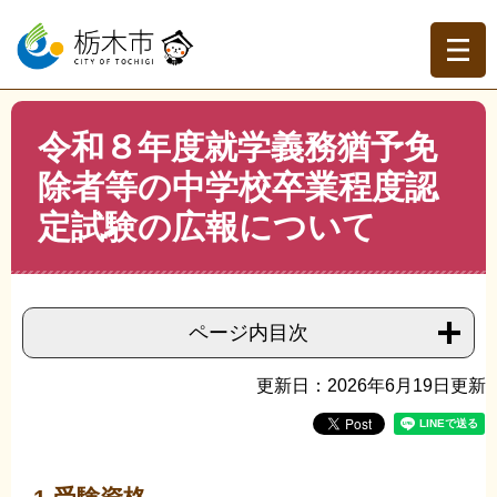
ペ
メ
ー
ニ
ジ
ュ
の
ー
先
を
現在地
本
頭
飛
令和８年度就学義務猶予免
文
トップページ
>
分類でさがす
>
市政情報
>
市の教育
>
小
で
ば
学校・中学校
>
令和８年度就学義務猶予免除者等の中学校
除者等の中学校卒業程度認
す。
し
卒業程度認定試験の広報について
て
定試験の広報について
本
文
へ
ページ内目次
更新日：2026年6月19日更新