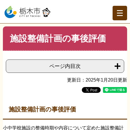
ペ
メ
ー
ニ
ジ
ュ
の
ー
先
を
現在地
本
頭
飛
施設整備計画の事後評価
文
トップページ
>
組織でさがす
>
学校施設課
>
施設整備計
で
ば
画の事後評価
す。
し
て
本
ページ内目次
文
へ
更新日：2025年1月20日更新
施設整備計画の事後評価
小中学校施設の整備時期や内容について定めた施設整備計