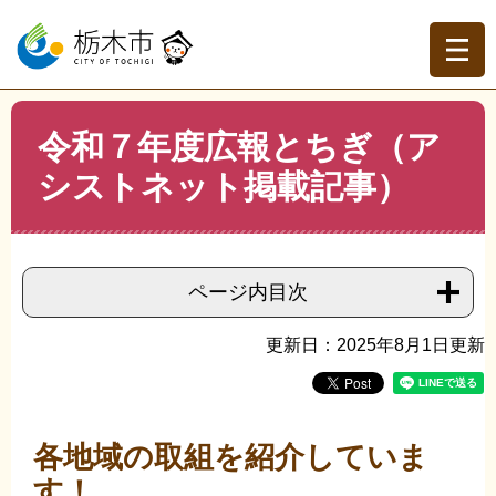
ペ
メ
ー
ニ
ジ
ュ
の
ー
先
を
現在地
本
頭
飛
令和７年度広報とちぎ（ア
文
トップページ
>
組織でさがす
>
生涯学習課
>
令和７年度
で
ば
広報とちぎ（アシストネット掲載記事）
シストネット掲載記事）
す。
し
て
本
文
へ
ページ内目次
更新日：2025年8月1日更新
各地域の取組を紹介していま
す！